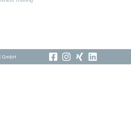
eness Training
E GmbH