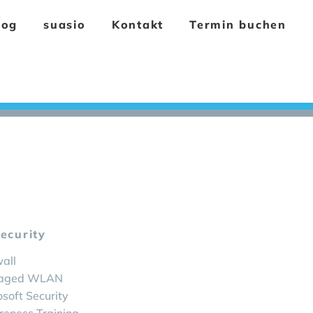
log
suasio
Kontakt
Termin buchen
Security
wall
aged WLAN
osoft Security